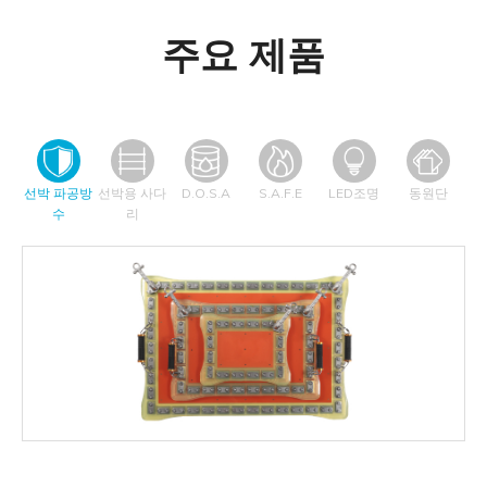
주요 제품
선박 파공방
선박용 사다
D.O.S.A
S.A.F.E
LED조명
동원단
수
리